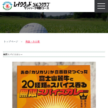
navi
トップページ
売店・お土産
無限スパイスカレー