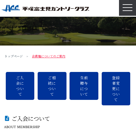
navi
トップページ
会員権についてのご案内
ご入
ご相
生前
登録
会に
続に
贈与
者変
つい
つい
につ
更に
て
て
いて
つい
て
ご入会について
ABOUT MEMBERSHIP