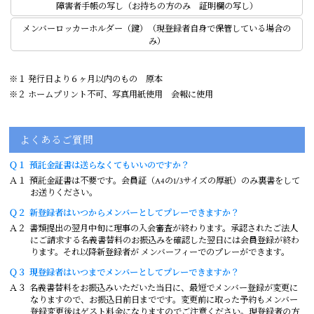
障害者手帳の写し（お持ちの方のみ 証明欄の写し）
メンバーロッカーホルダー（鍵）（現登録者自身で保管している場合の
み）
※１ 発行日より６ヶ月以内のもの 原本
※２ ホームプリント不可、写真用紙使用 会報に使用
よくあるご質問
Ｑ１
預託金証書は送らなくてもいいのですか？
Ａ１
預託金証書は不要です。会員証（A4の1/3サイズの厚紙）のみ裏書をして
お送りください。
Ｑ２
新登録者はいつからメンバーとしてプレーできますか？
Ａ２
書類提出の翌月中旬に理事の入会審査が終わります。承認されたご法人
にご請求する名義書替料のお振込みを確認した翌日には会員登録が終わ
ります。それ以降新登録者が メンバーフィーでのプレーができます。
Ｑ３
現登録者はいつまでメンバーとしてプレーできますか？
Ａ３
名義書替料をお振込みいただいた当日に、最短でメンバー登録が変更に
なりますので、お振込日前日までです。変更前に取った予約もメンバー
登録変更後はゲスト料金になりますのでご注意ください。現登録者の方