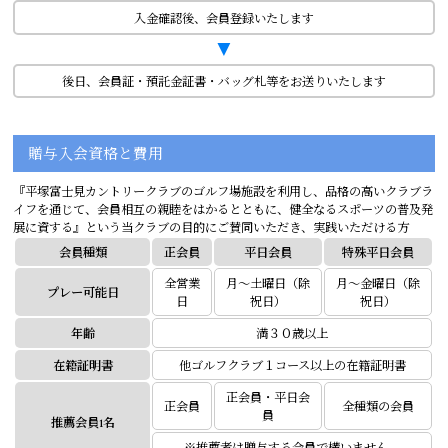
入金確認後、会員登録いたします
▼
後日、会員証・預託金証書・バッグ札等をお送りいたします
贈与入会資格と費用
『平塚富士見カントリークラブのゴルフ場施設を利用し、品格の高いクラブラ
イフを通じて、会員相互の親睦をはかるとともに、健全なるスポーツの普及発
展に資する』という当クラブの目的にご賛同いただき、実践いただける方
会員種類
正会員
平日会員
特殊平日会員
全営業
月～土曜日（除
月～金曜日（除
プレー可能日
日
祝日）
祝日）
年齢
満３０歳以上
在籍証明書
他ゴルフクラブ１コース以上の在籍証明書
正会員・平日会
正会員
全種類の会員
員
推薦会員1名