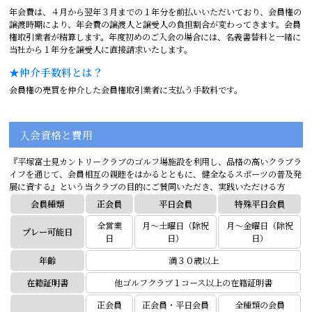
年会費は、４月から翌年３月までの１年分を前払いいただいており、会員権の
譲渡時期により、年会費の譲渡人と譲受人の負担割合が変わってきます。会員
権取引業者が精算します。年度初めのご入会の場合には、名義書替料と一緒に
当社から１年分を譲受人に直接請求いたします。
★仲介手数料とは？
会員権の売買を仲介した会員権取引業者に支払う手数料です。
入会資格と費用
『平塚富士見カントリークラブのゴルフ場施設を利用し、品格の高いクラブラ
イフを通じて、会員相互の親睦をはかるとともに、健全なるスポーツの普及発
展に資する』という当クラブの目的にご賛同いただき、実践いただける方
会員種類
正会員
平日会員
特殊平日会員
全営業
月～土曜日（除祝
月～金曜日（除祝
プレー可能日
日
日）
日）
年齢
満３０歳以上
在籍証明書
他ゴルフクラブ１コース以上の在籍証明書
正会員
正会員・平日会員
全種類の会員