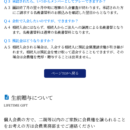
Ｑ３
承認されたら、いつからメンバーとしてプレーできますか？
Ａ３
面談終了月の翌々月中旬に理事の入会審査が終わります。承認された方
にご請求する名義書替料のお振込みを確認した翌日からとなります。
Ｑ４
会社で入会したいのですが、できますか？
Ａ４
相続入会にはならず、相続人からご法人への譲渡による名義書替となり
ます。名義書替料は通常の名義書替料となります。
Ｑ５
預託金はどうなりますか？
Ａ５
相続入会される場合は、入会する相続人に預託金償還請求権が引き継が
れます。相続人は預託金を受け取って退会することもできますが、その
場合は会員権を売却・贈与することは出来ません。
ページTOPへ戻る
生前贈与について
LIFETIME GIFT
個人会員の方で、二親等以内のご家族に会員権を譲られること
をお考えの方は会員業務部までご連絡ください