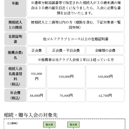
※遺産分割協議書等で指定された相続人が３０歳未満の場
年齢
合は３０歳の誕生日近くになりましたら、入会に必要な書
類をお送りいたします。
被相続人
被相続人と二親等以内の方（姻族を含む、下記対象者一覧
との関係
図参照）
在籍証明
他ゴルフクラブ１コース以上の在籍証明書
書
正会員
正会員・平日会員
全種類の会員
推薦会員1
名
※推薦者は当クラブ入会後１年以上経っている方
相続入会
935,000
名義書替
550,000円
550,000円
円
料
（税込）
年会費
88,000円
70,400円
62,700円
（税込）
相続・贈与入会の対象先