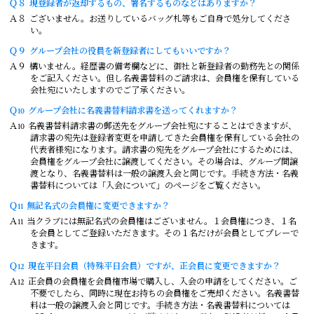
Ｑ８
現登録者が返却するもの、署名するものなどはありますか？
Ａ８
ございません。お送りしているバッグ札等もご自身で処分してくださ
い。
Ｑ９
グループ会社の役員を新登録者にしてもいいですか？
Ａ９
構いません。経歴書の備考欄などに、御社と新登録者の勤務先との関係
をご記入ください。但し名義書替料のご請求は、会員権を保有している
会社宛にいたしますのでご了承ください。
Ｑ10
グループ会社に名義書替料請求書を送ってくれますか？
Ａ10
名義書替料請求書の郵送先をグループ会社宛にすることはできますが、
請求書の宛先は登録者変更を申請してきた会員権を保有している会社の
代表者様宛になります。請求書の宛先をグループ会社にするためには、
会員権をグループ会社に譲渡してください。その場合は、グループ間譲
渡となり、名義書替料は一般の譲渡入会と同じです。手続き方法・名義
書替料については「入会について」のページをご覧ください。
Ｑ11
無記名式の会員権に変更できますか？
Ａ11
当クラブには無記名式の会員権はございません。１会員権につき、１名
を会員としてご登録いただきます。その１名だけが会員としてプレーで
きます。
Ｑ12
現在平日会員（特殊平日会員）ですが、正会員に変更できますか？
Ａ12
正会員の会員権を会員権市場で購入し、入会の申請をしてください。ご
不要でしたら、同時に現在お持ちの会員権をご売却ください。名義書替
料は一般の譲渡入会と同じです。手続き方法・名義書替料については