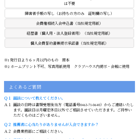
は不要
障害者手帳の写し（お持ちの方のみ 証明欄の写し）
会員権相続入会申込書（当社規定用紙）
経歴書（個人用・法人登録者用）（当社規定用紙）
個人会員誓約書兼掲示承諾書（当社規定用紙）
※1 発行日より６ヶ月以内のもの 原本
※2 ホームプリント不可、写真用紙使用 クラブハウス内掲示・会報に使用
よくあるご質問
Ｑ１
面談について教えてください。
Ａ１
面談の日時は書類受理後当方（電話番号0463-71-0640）からご連絡いたし
ます。面談日は月曜定休日以外でご相談させていただきます。ご持参い
ただくものはございません。
Ｑ２
推薦者に心当たりがありませんが入会できますか？
Ａ２
会員業務部にご相談ください。