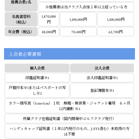
推薦会員2名
※推薦者は当クラブ入会後１年以上経っている方
1,870,000
名義書替料
1,100,000円
1,100,000円
円
（税込）
年会費
（税込）
88,000円
70,400円
62,700円
入会者必要書類
個人会員
法人会員
印鑑証明書※1
法人印鑑証明書※1
戸籍抄本※1またはパスポートの写
登記簿謄本※1
し※2
カラー顔写真（5cm×5cm）１枚 無帽・無背景・ジャケット着用 ６ヶ月
以内撮影 ※3
所属クラブ在籍証明書（国内開場中ゴルフクラブ発行）
ハンディキャップ証明書（１年以内発行のもの、J-SYS含む）未取得の方
は不要