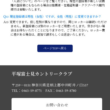
「入会について」のページをご覧ください。現在の登録者が新しい会員
権の登録者にもなられる場合は推薦者・在籍証明書・クラブハウス館内
掲示は省略いたします。
Ｑ13
現在登録者は男性（女性）ですが、女性（男性）に変更できますか？
Ａ13
変更できます。但し性別が異なりますので、同じロッカーは継続いただけ
ません。新登録者には別のロッカーをご用意いたします。空きがない場
合はお待ちいただくことになりますので、ご了承ください。ロッカー費
に差がある場合は、追加で請求もしくは返金いたします。
ページTOPへ戻る
平塚富士見カントリークラブ
〒259－0151 神奈川県足柄上郡中井町井ノ口537
TEL：0463-59-8771 FAX：0463-59-8780
お問い合わせ