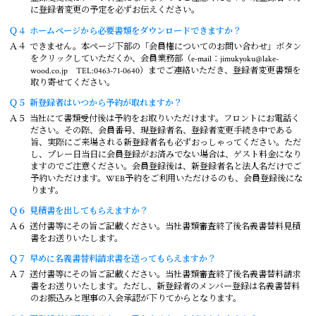
に登録者変更の予定を必ずお伝えください。
Ｑ４
ホームページから必要書類をダウンロードできますか？
Ａ４
できません。本ページ下部の「会員権についてのお問い合わせ」ボタン
をクリックしていただくか、会員業務部（e-mail：jimukyoku@lake-
wood.co.jp TEL:0463-71-0640）までご連絡いただき、登録者変更書類を
取り寄せてください。
Ｑ５
新登録者はいつから予約が取れますか？
Ａ５
当社にて書類受付後は予約をお取りいただけます。フロントにお電話く
ださい。その際、会員番号、現登録者名、登録者変更手続き中である
旨、実際にご来場される新登録者名も必ずおっしゃってください。ただ
し、プレー日当日に会員登録がお済みでない場合は、ゲスト料金になり
ますのでご注意ください。会員登録後は、新登録者名と法人名だけでご
予約いただけます。WEB予約をご利用いただけるのも、会員登録後にな
ります。
Ｑ６
見積書を出してもらえますか？
Ａ６
送付書等にその旨ご記載ください。当社書類審査終了後名義書替料見積
書をお送りいたします。
Ｑ７
早めに名義書替料請求書を送ってもらえますか？
Ａ７
送付書等にその旨ご記載ください。当社書類審査終了後名義書替料請求
書をお送りいたします。ただし、新登録者のメンバー登録は名義書替料
のお振込みと理事の入会承認が下りてからとなります。