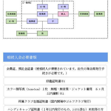
相続入会必要書類
会員証、預託金証書（被相続人が保管されています。紛失の場合再発行手
続きが必要です。）
印鑑証明書※1
カラー顔写真（5cm×5cm）１枚 無帽・無背景・ジャケット着用 ６ヶ月
以内撮影 ※2
所属クラブ在籍証明書（国内開場中ゴルフクラブ発行）
ハンディキャップ証明書（１年以内発行のもの、J-SYS含む）未取得の方