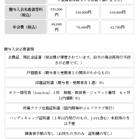
※推薦者は贈与する会員で構いません。
935,000
贈与入会名義書替料
550,000円
550,000円
円
（税込）
88,000
年会費
（税込）
70,400円
62,700円
円
贈与入会必要書類
会員証、預託金証書（現会員が保管されています。紛失の場合再発行手続
きが必要です。）
戸籍謄本（贈与者と受贈者との関係がわかるもの）
印鑑証明書（贈与者・受贈者各１通）※1
カラー顔写真（5cm×5cm）１枚 無帽・無背景・ジャケット着用 ６ヶ月
以内撮影 ※2
所属クラブ在籍証明書（国内開場中ゴルフクラブ発行）
ハンディキャップ証明書（１年以内発行のもの、J-SYS含む）未取得の方
は不要
障害者手帳の写し（お持ちの方のみ 証明欄の写し）