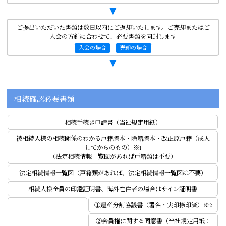
▼
ご提出いただいた書類は数日以内にご返却いたします。ご売却またはご
入会の方針に合わせて、必要書類を同封します
入会の場合
売却の場合
▼
相続確認必要書類
相続手続き申請書（当社規定用紙）
被相続人様の相続関係のわかる戸籍謄本・除籍謄本・改正原戸籍（成人
してからのもの）※1
（法定相続情報一覧図があれば戸籍類は不要）
法定相続情報一覧図（戸籍類があれば、法定相続情報一覧図は不要）
相続人様全員の印鑑証明書、海外在住者の場合はサイン証明書
①遺産分割協議書（署名・実印捺印済）※2
②会員権に関する同意書（当社規定用紙：