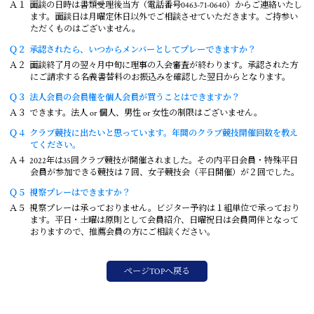
Ａ１
面談の日時は書類受理後当方（電話番号0463-71-0640）からご連絡いたし
ます。面談日は月曜定休日以外でご相談させていただきます。ご持参い
ただくものはございません。
Ｑ２
承認されたら、いつからメンバーとしてプレーできますか？
Ａ２
面談終了月の翌々月中旬に理事の入会審査が終わります。承認された方
にご請求する名義書替料のお振込みを確認した翌日からとなります。
Ｑ３
法人会員の会員権を個人会員が買うことはできますか？
Ａ３
できます。法人 or 個人、男性 or 女性の制限はございません。
Ｑ４
クラブ競技に出たいと思っています。年間のクラブ競技開催回数を教え
てください。
Ａ４
2022年は35回クラブ競技が開催されました。その内平日会員・特殊平日
会員が参加できる競技は７回、女子競技会（平日開催）が２回でした。
Ｑ５
視察プレーはできますか？
Ａ５
視察プレーは承っておりません。ビジター予約は１組単位で承っており
ます。平日・土曜は原則として会員紹介、日曜祝日は会員同伴となって
おりますので、推薦会員の方にご相談ください。
ページTOPへ戻る