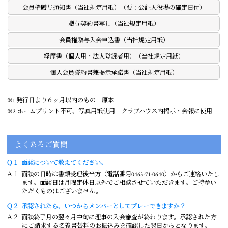
会員権贈与通知書（当社規定用紙）（要：公証人役場の確定日付）
贈与契約書写し（当社規定用紙）
会員権贈与入会申込書（当社規定用紙）
経歴書（個人用・法人登録者用）（当社規定用紙）
個人会員誓約書兼掲示承諾書（当社規定用紙）
※1 発行日より６ヶ月以内のもの 原本
※2 ホームプリント不可、写真用紙使用 クラブハウス内掲示・会報に使用
よくあるご質問
Ｑ１
面談について教えてください。
Ａ１
面談の日時は書類受理後当方（電話番号0463-71-0640）からご連絡いたし
ます。面談日は月曜定休日以外でご相談させていただきます。ご持参い
ただくものはございません。
Ｑ２
承認されたら、いつからメンバーとしてプレーできますか？
Ａ２
面談終了月の翌々月中旬に理事の入会審査が終わります。承認された方
にご請求する名義書替料のお振込みを確認した翌日からとなります。