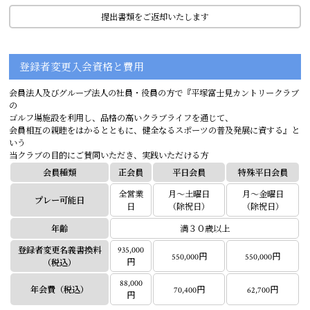
提出書類をご返却いたします
登録者変更入会資格と費用
会員法人及びグループ法人の社員・役員の方で『平塚富士見カントリークラブ
の
ゴルフ場施設を利用し、品格の高いクラブライフを通じて、
会員相互の親睦をはかるとともに、健全なるスポーツの普及発展に資する』と
いう
当クラブの目的にご賛同いただき、実践いただける方
会員種類
正会員
平日会員
特殊平日会員
全営業
月～土曜日
月～金曜日
プレー可能日
日
（除祝日）
（除祝日）
年齢
満３０歳以上
935,000
登録者変更名義書換料
550,000円
550,000円
円
（税込）
88,000
年会費
（税込）
70,400円
62,700円
円