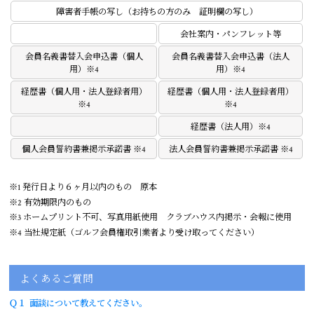
障害者手帳の写し（お持ちの方のみ 証明欄の写し）
会社案内・パンフレット等
会員名義書替入会申込書（個人
会員名義書替入会申込書（法人
用）※4
用）※4
経歴書（個人用・法人登録者用）
経歴書（個人用・法人登録者用）
※4
※4
経歴書（法人用）※4
個人会員誓約書兼掲示承諾書 ※4
法人会員誓約書兼掲示承諾書 ※4
※1 発行日より６ヶ月以内のもの 原本
※2 有効期限内のもの
※3 ホームプリント不可、写真用紙使用 クラブハウス内掲示・会報に使用
※4 当社規定紙（ゴルフ会員権取引業者より受け取ってください）
よくあるご質問
Ｑ１
面談について教えてください。