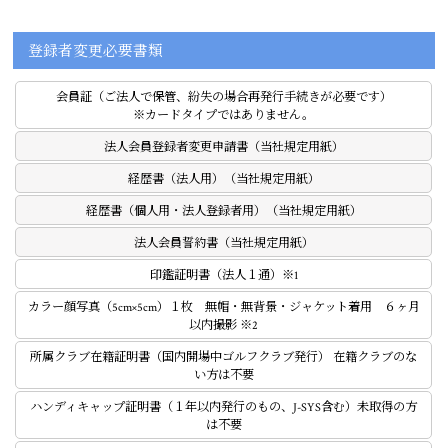
登録者変更必要書類
会員証（ご法人で保管、紛失の場合再発行手続きが必要です）
※カードタイプではありません。
法人会員登録者変更申請書（当社規定用紙）
経歴書（法人用）（当社規定用紙）
経歴書（個人用・法人登録者用）（当社規定用紙）
法人会員誓約書（当社規定用紙）
印鑑証明書（法人１通）
※1
カラー顔写真（5cm×5cm）１枚 無帽・無背景・ジャケット着用 ６ヶ月
以内撮影
※2
所属クラブ在籍証明書（国内開場中ゴルフクラブ発行） 在籍クラブのな
い方は不要
ハンディキャップ証明書（１年以内発行のもの、J-SYS含む）未取得の方
は不要