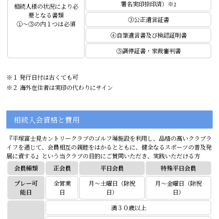
署名実印捺印済）※2
相続人様の状況により必
要となる書類
③公正遺言証書
①～⑤の内１つは必須
④自筆遺言書及び検認証明書
⑤調停証書・家裁審判書
※１ 発行日付は古くても可
※２ 海外在住者は実印の代わりにサイン
相続入会資格と費用
『平塚富士見カントリークラブのゴルフ場施設を利用し、品格の高いクラブラ
イフを通じて、会員相互の親睦をはかるとともに、健全なるスポーツの普及発
展に資する』という当クラブの目的にご賛同いただき、実践いただける方
会員種類
正会員
平日会員
特殊平日会員
プレー可
全営業
月～土曜日（除祝
月～金曜日（除祝
能日
日
日）
日）
満３０歳以上