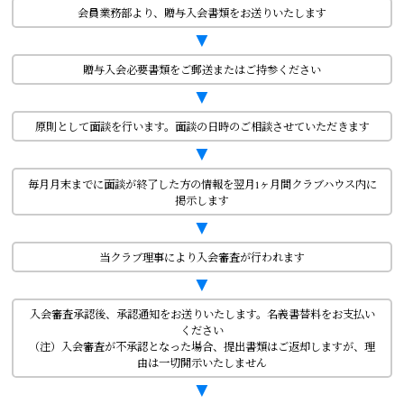
会員業務部より、贈与入会書類をお送りいたします
▼
贈与入会必要書類をご郵送またはご持参ください
▼
原則として面談を行います。面談の日時のご相談させていただきます
▼
毎月月末までに面談が終了した方の情報を翌月1ヶ月間クラブハウス内に
掲示します
▼
当クラブ理事により入会審査が行われます
▼
入会審査承認後、承認通知をお送りいたします。名義書替料をお支払い
ください
（注）入会審査が不承認となった場合、提出書類はご返却しますが、理
由は一切開示いたしません
▼