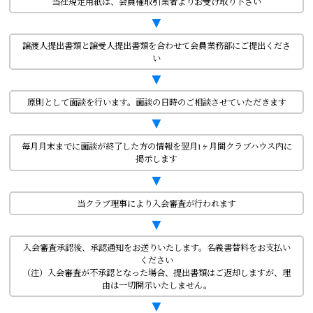
当社規定用紙は、会員権取引業者よりお受け取り下さい
▼
譲渡人提出書類と譲受人提出書類を合わせて会員業務部にご提出くださ
い
▼
原則として面談を行います。面談の日時のご相談させていただきます
▼
毎月月末までに面談が終了した方の情報を翌月1ヶ月間クラブハウス内に
掲示します
▼
当クラブ理事により入会審査が行われます
▼
入会審査承認後、承認通知をお送りいたします。名義書替料をお支払い
ください
（注）入会審査が不承認となった場合、提出書類はご返却しますが、理
由は一切開示いたしません。
▼