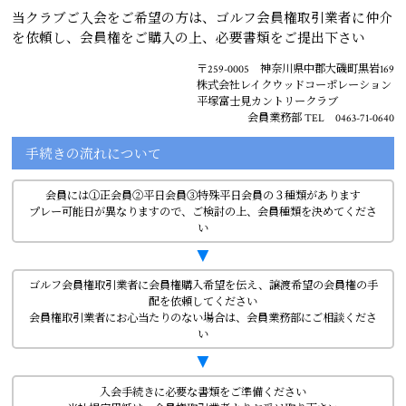
当クラブご入会をご希望の方は、ゴルフ会員権取引業者に仲介
を依頼し、会員権をご購入の上、必要書類をご提出下さい
〒259-0005 神奈川県中郡大磯町黒岩169
株式会社レイクウッドコーポレーション
平塚富士見カントリークラブ
会員業務部 TEL 0463-71-0640
手続きの流れについて
会員には①正会員②平日会員③特殊平日会員の３種類があります
プレー可能日が異なりますので、ご検討の上、会員種類を決めてくださ
い
▼
ゴルフ会員権取引業者に会員権購入希望を伝え、譲渡希望の会員権の手
配を依頼してください
会員権取引業者にお心当たりのない場合は、会員業務部にご相談くださ
い
▼
入会手続きに必要な書類をご準備ください