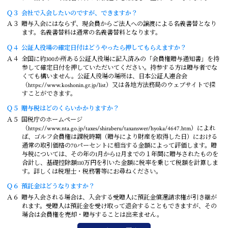
Ｑ３
会社で入会したいのですが、できますか？
Ａ３
贈与入会にはならず、現会員からご法人への譲渡による名義書替となり
ます。名義書替料は通常の名義書替料となります。
Ｑ４
公証人役場の確定日付はどうやったら押してもらえますか？
Ａ４
全国に約300か所ある公証人役場に記入済みの「会員権贈与通知書」を持
参して確定日付を押していただいてください。持参する方は贈与者でな
くても構いません。公証人役場の場所は、日本公証人連合会
（https://www.koshonin.gr.jp/list）又は各地方法務局のウェブサイトで探
すことができます。
Ｑ５
贈与税はどのくらいかかりますか？
Ａ５
国税庁のホームページ
（https://www.nta.go.jp/taxes/shiraberu/taxanswer/hyoka/4647.htm）によれ
ば、ゴルフ会員権は課税時期（贈与により財産を取得した日）における
通常の取引価格の70パーセントに相当する金額によって評価します。贈
与税については、その年の1月から12月までの１年間に贈与されたものを
合計し、基礎控除額110万円を引いた金額に税率を乗じて税額を計算しま
す。詳しくは税理士・税務署等にお尋ねください。
Ｑ６
預託金はどうなりますか？
Ａ６
贈与入会される場合は、入会する受贈人に預託金償還請求権が引き継が
れます。受贈人は預託金を受け取って退会することもできますが、その
場合は会員権を売却・贈与することは出来ません。